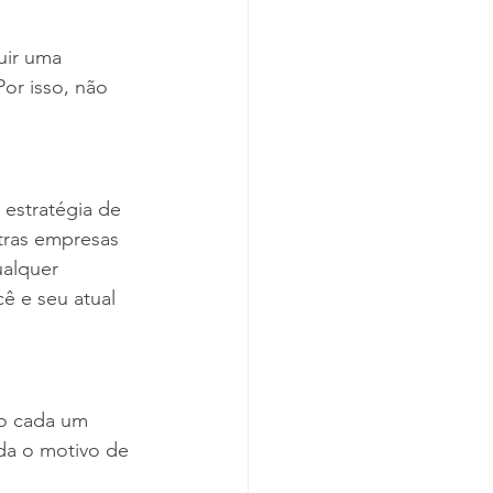
uir uma 
or isso, não 
estratégia de 
tras empresas 
alquer 
ê e seu atual 
po cada um 
da o motivo de 