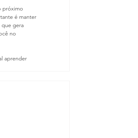
o próximo 
tante é manter 
 que gera 
ocê no 
al aprender 