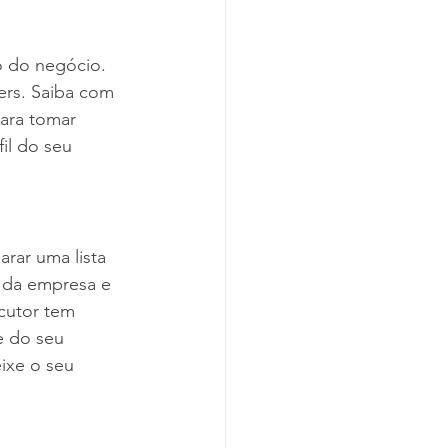
o do negócio. 
ers. Saiba com 
ara tomar 
il do seu 
rar uma lista 
 da empresa e 
cutor tem 
e do seu 
ixe o seu 