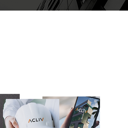
A 
ce
e d