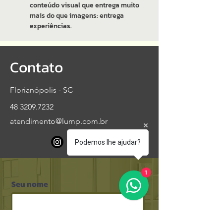
conteúdo visual que entrega muito
mais do que imagens: entrega
experiências.
Contato
Florianópolis - SC
48 3209.7232
atendimento@lump.com.br
Podemos lhe ajudar?
1
Seu nome
Telefone