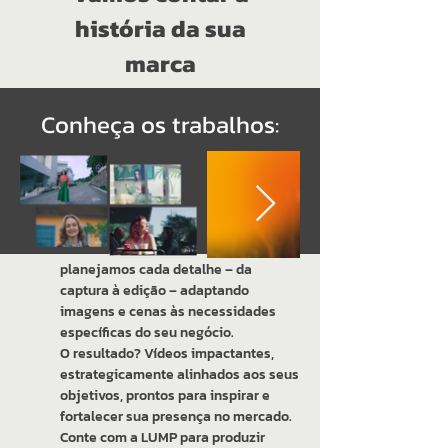
história da sua
marca
Transformamos ideias em histórias
Conheça os trabalhos:
visuais que comunicam, engajam e
emocionam. Nosso serviço de
audiovisual é focado em transmitir a
essência da sua marca de forma
única, criando conexões reais com
seu público.
Com um time criativo especializado,
planejamos cada detalhe – da
captura à edição – adaptando
imagens e cenas às necessidades
específicas do seu negócio.
O resultado? Vídeos impactantes,
estrategicamente alinhados aos seus
objetivos, prontos para inspirar e
fortalecer sua presença no mercado.
Conte com a LUMP para produzir